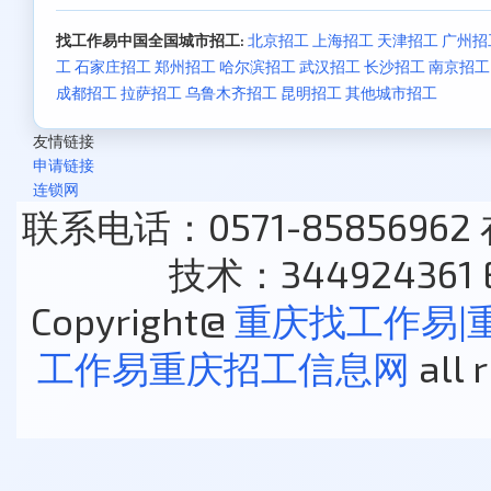
找工作易中国全国城市招工:
北京招工
上海招工
天津招工
广州招
工
石家庄招工
郑州招工
哈尔滨招工
武汉招工
长沙招工
南京招工
成都招工
拉萨招工
乌鲁木齐招工
昆明招工
其他城市招工
友情链接
申请链接
连锁网
联系电话：0571-85856962
技术：344924361 E
Copyright@
重庆找工作易|
工作易重庆招工信息网
all 