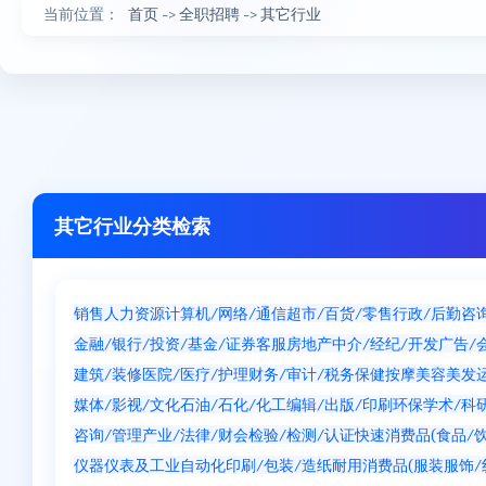
当前位置：
首页
->
全职招聘
->
其它行业
其它行业分类检索
销售
人力资源
计算机/网络/通信
超市/百货/零售
行政/后勤
咨
金融/银行/投资/基金/证券
客服
房地产中介/经纪/开发
广告/
建筑/装修
医院/医疗/护理
财务/审计/税务
保健按摩
美容美发
媒体/影视/文化
石油/石化/化工
编辑/出版/印刷
环保
学术/科
咨询/管理产业/法律/财会
检验/检测/认证
快速消费品(食品/饮
仪器仪表及工业自动化
印刷/包装/造纸
耐用消费品(服装服饰/