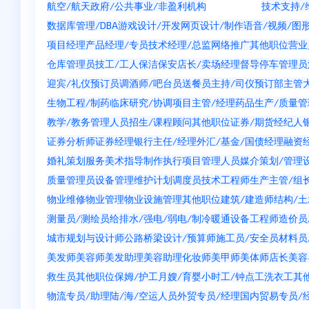
航空/航天
政府/公共事业/非盈利机构
其它行业
技术支持/
数据库管理/DBA
游戏设计/开发
网页设计/制作
语音/视频/图
项目经理
产品经理/专员
技术经理/总监
网络推广
其他职位
营业
仓库管理员
技工/工人
保洁
保安
店长/卖场经理
督导
停车管理员
迎宾/礼仪
预订员
调酒师/吧台员
送餐员
主持/司仪
预订部主管
生物工程/制药
临床研究/协调
项目主管/经理
药品生产/质量管
教学/教务管理人员
招生/课程顾问
其他职位
证券/期货经纪人
证券分析师
证券经理
银行主任/经理
外汇/基金/国债经理
融资
婚礼策划服务
美术指导
制作执行
项目管理人员
媒介策划/管理
质量管理员
设备管理维护
计划调度员
技术工程师
生产主管/组
物业维修
物业管理
物业设施管理
其他职位
建筑/建造师
结构/
测量员/测绘员
给排水/强电/弱电/制冷暖通
设备工程师
造价员
城市规划与设计师
公路桥梁设计/预算师
施工员/安全员
材料员
美发师
美容师
美发助理
美容助理
化妆师
美甲师
美体师
店长
美容
救生员
其他职位
保姆/护工
月嫂/育婴
小时工/钟点工
洗衣工
其
物流专员/助理
陆/海/空运人员
外贸专员/经理
国内贸易专员/