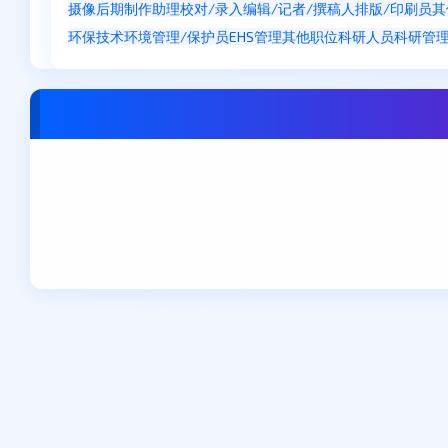
摄像
后期制作
助理
校对/录入
编辑/记者/撰稿人
排版/印刷员
其
环保技术
环境管理/保护员
EHS管理
其他职位
科研人员
科研管
重庆